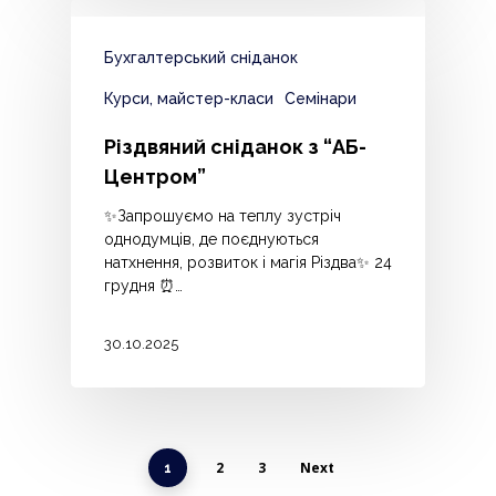
Бухгалтерський сніданок
Курси, майстер-класи
Семінари
Різдвяний сніданок з “АБ-
Центром”
✨Запрошуємо на теплу зустріч
однодумців, де поєднуються
натхнення, розвиток і магія Різдва✨ 24
грудня ⏰…
30.10.2025
2
3
Next
1