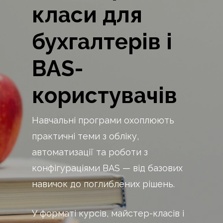
класи для
бухгалтерів і
BAS-
користувачів
Навчальні програми охоплюють
практичні теми з обліку,
автоматизації та роботи з
конфігураціями BAS — від базових
навичок до поглиблених рішень.
У форматі курсів, майстер-класів і