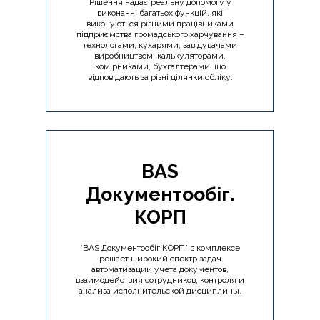
Рішення надає реальну допомогу у
виконанні багатьох функцій, які
виконуються різними працівниками
підприємства громадського харчування –
технологами, кухарями, завідувачами
виробництвом, калькуляторами,
комірниками, бухгалтерами, що
відповідають за різні ділянки обліку.
BAS
Документообіг.
КОРП
“BAS Документообіг КОРП” в комплексе
решает широкий спектр задач
автоматизации учета документов,
взаимодействия сотрудников, контроля и
анализа исполнительской дисциплины.