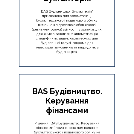
BAS Будівництво. Бухгалтерія”
призначена для автоматизації
бухгалтерського і податкового обліку,
включно з підготовкою обов’язкової
(регламентованої) звітності, в організаціях,
для яких є важливим автоматизація
специфічних задач, характерних для
будівельної галузі, зокрема для
інвесторів, замовників та підрядників
будівництва.
BAS Будівництво.
Керування
фінансами
Рішення “BAS Будівництво. Керування
фінансами” призначене для ведення
бухгалтерського і податкового обліку на