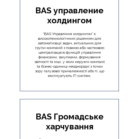
BAS управление
холдингом
“BAS Управління холдингом” є
високотехнологічним рішенням для
автоматизації задач, актуальних для
групи компаній з повною або частковою
централізацією функцій управління
фінансами, закупками, формування
звітності та інші, у яких керуючі компанії
та бізнес-одиниці неоднорідні з точки
зору галузевої приналежності або ті, що
експлуатують ІТ-систем.
BAS Громадське
харчування