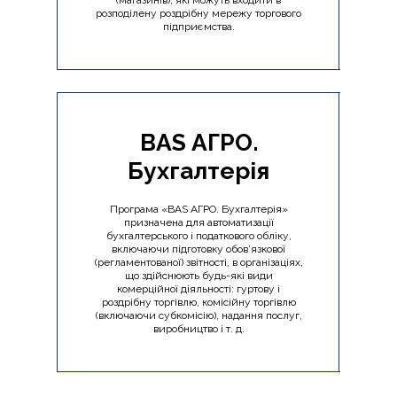
розподілену роздрібну мережу торгового
підприємства.
BAS АГРО.
Бухгалтерія
Програма «BAS АГРО. Бухгалтерія»
призначена для автоматизації
бухгалтерського і податкового обліку,
включаючи підготовку обов’язкової
(регламентованої) звітності, в організаціях,
що здійснюють будь-які види
комерційної діяльності: гуртову і
роздрібну торгівлю, комісійну торгівлю
(включаючи субкомісію), надання послуг,
виробництво і т. д.