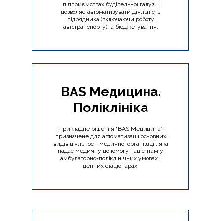
підприємствах будівельної галузі і
дозволяє автоматизувати діяльність
підрядника (включаючи роботу
автотранспорту) та бюджетування.
BAS Медицина.
Поліклініка
Прикладне рішення “BAS Медицина”
призначене для автоматизації основних
видів діяльності медичної організації, яка
надає медичну допомогу пацієнтам у
амбулаторно-поліклінічних умовах і
денних стаціонарах.