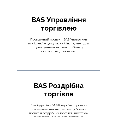
BAS Управління
торгівлею
Програмний продукт “BAS Управління
торгівлею” – це сучасний інструмент для
підвищення ефективності бізнесу
торгового підприємства.
BAS Роздрібна
торгівля
Конфігурація «BAS Роздрібна торгівля»
призначена для автоматизації бізнес-
процесів роздрібних торговельних точок
(магазинів), які можуть входити в