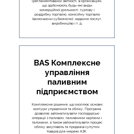
(регламентованої) звітності, в організаціях,
що здійснюють будь-які види
комерційної діяльності: гуртову і
роздрібну торгівлю, комісійну торгівлю
(включаючи субкомісію), надання послуг,
виробництво і т. д.
BAS Комплексне
управління
паливним
підприємством
Комплексне рішення, що охоплює основні
контури управління та обліку. Програма
дозволяє автоматизувати господарські
операції з паливом, паливними картами і
талонами, а також автоматизувати процес
обліку закупівель та продажів супутніх
товарів для мережі АЗК.