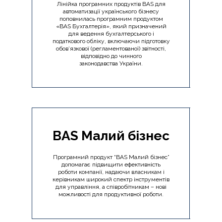
Лінійка програмних продуктів BAS для
автоматизації українського бізнесу
поповнилась програмним продуктом
«BAS Бухгалтерія», який призначений
для ведення бухгалтерського і
податкового обліку, включаючи підготовку
обов’язкової (регламентованої) звітності,
відповідно до чинного
законодавства України.
BAS Малий бізнес
Програмний продукт “BAS Малий бізнес”
допомагає підвищити ефективність
роботи компанії, надаючи власникам і
керівникам широкий спектр інструментів
для управління, а співробітникам – нові
можливості для продуктивної роботи.