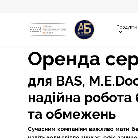
Skip
to
main
Продукти
content
Оренда се
для BAS, M.E.Do
надійна робота 
та обмежень
Сучасним компаніям важливо мати бе
навіть коли світло зникає, офіс зачи