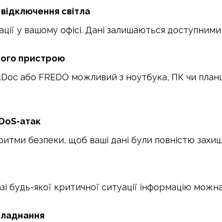
 відключення світла
ії у вашому офісі. Дані залишаються доступними 
якого пристрою
E.Doc або FREDO можливий з ноутбука, ПК чи планш
DDoS-атак
итми безпеки, щоб ваші дані були повністю захищ
азі будь-якої критичної ситуації інформацію можн
обладнання