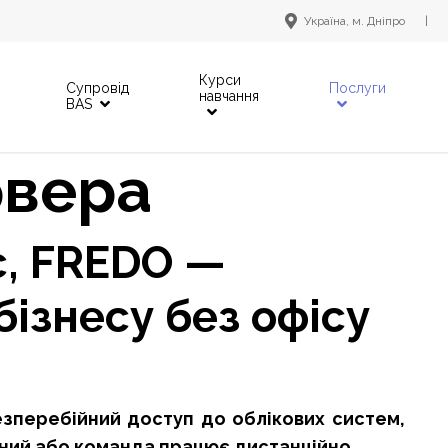
Україна, м. Дніпро
|
Курси
Супровід
Послуги
навчання
BAS
рвера
c, FREDO —
бізнесу без офісу
зперебійний доступ до облікових систем,
нений або команда працює дистанційно.