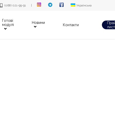
(068) 021-99-91
|
Українська
Готові
Новини
Пра
модулі
Контакти
лист