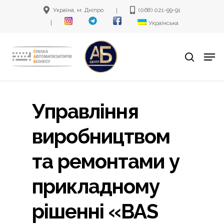
Skip
Україна, м. Дніпро
(068) 021-99-91
|
to
|
Українська
main
Men
content
search
Управління
виробництвом
та ремонтами у
прикладному
рішенні «BAS