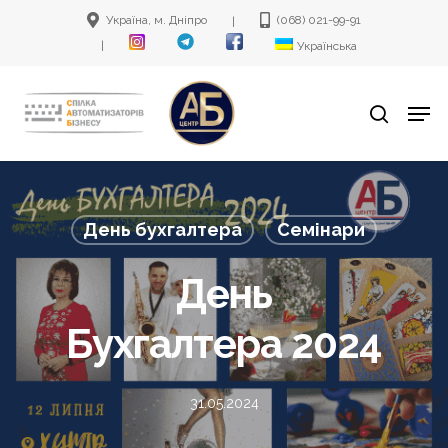
Skip
Україна, м. Дніпро
(068) 021-99-91
|
to
|
Українська
main
Men
content
search
День бухгалтера
Семінари
День
Бухгалтера 2024
31.05.2024