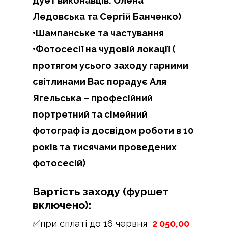
дует виконавців: Олена
Ледовська та Сергій Банченко)
•Шампанське та частування
•Фотосесії на чудовій локації (
протягом усього заходу гарними
світлинами Вас порадує Аля
Ягельська – професійний
портретний та сімейний
фотограф із досвідом роботи в 10
років та тисячами проведених
фотосесій)
Вартість заходу (фуршет
включено):
✅при сплаті до 16 червня
2 050,00