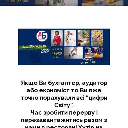
Якщо Ви бухгалтер, аудитор
або економіст то Ви вже
точно порахували всі “цифри
Світу”.
Час зробити перерву і
перезавантажитись разом з
нами в ресторані Хутір на