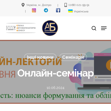
Skip
Україна, м. Дніпро
(068) 021-99-91
|
to
|
Українська
main
Men
content
search
Інші новини
Семінари
Онлайн-семінар
10.06.2024