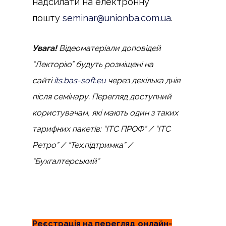
надсилати на електронну
пошту
seminar@unionba.com.ua
.
Увага!
Відеоматеріали доповідей
“Лекторію” будуть розміщені на
сайті
its.bas-soft.eu
через декілька днів
після семінару. Перегляд доступний
користувачам, які мають один з таких
тарифних пакетів: “ІТС ПРОФ” / “ІТС
Ретро” / “Тех.підтримка” /
“Бухгалтерський”
Реєстрація на перегляд онлайн-