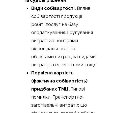
та судові рішення
Види собівартості.
Вплив
собівартості продукції,
робіт, послуг на базу
оподаткування. Групування
витрат. За центрами
відповідальності, за
об’єктами витрат, за видами
витрат, за елементами тощо
Первісна вартість
(фактична собівартість)
придбаних ТМЦ.
Типові
помилки. Транспортно-
заготівельні витрати: що