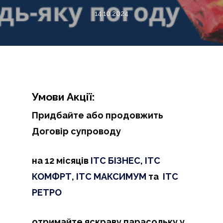
14.10.2024
Умови Акції:
Придбайте або продовжить
Договір супроводу
на 12 місяців
ІТС БІЗНЕС
,
ІТС
КОМФРТ
,
ІТС МАКСИМУМ
та
ІТС
РЕТРО
отримайте яскраву парасольку у