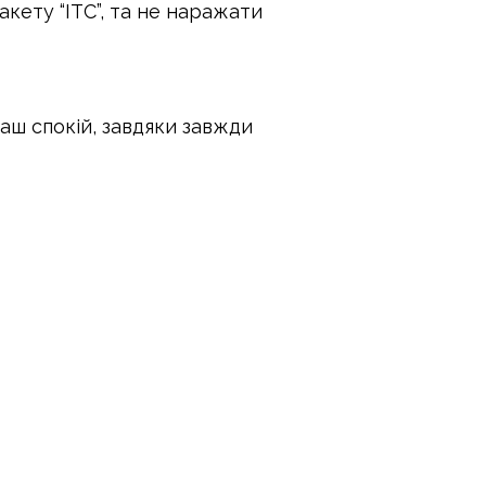
кету “ІТС”, та не наражати
ваш спокій, завдяки завжди