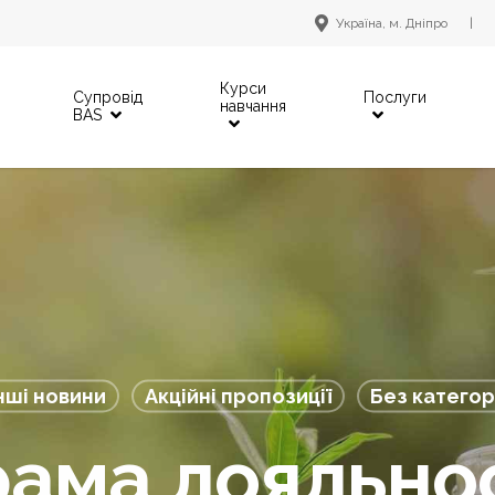
Україна, м. Дніпро
|
Курси
Супровід
Послуги
навчання
BAS
нші новини
Акційні пропозиції
Без категор
ама лояльнос