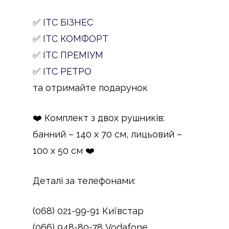
✅
ІТС БІЗНЕС
✅
ІТС КОМФОРТ
✅
ІТС ПРЕМІУМ
✅
ІТС РЕТРО
та отримайте подарунок
❤️ Комплект з двох рушників:
банний – 140 х 70 см, лицьовий –
100 х 50 см ❤️
Деталі за телефонами:
(068) 021-99-91 Київстар
(066) 948-80-78 Vodafone